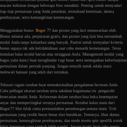
macam kekinian dengan beberapa fitur mutakhir. Penting untuk menyadari
tiap-tiap permainan yang Anda putuskan, termaksud ketentuan, skema
pembayaran, serta kemungkinan kemenangan.
Menggunakan bonus
Bogor 7
7 dan promo yang dari menawarkan oleh.
Bonus selamat ada, perputaran gratis, dan promo yang lain bisa menambah
modal Anda tanpa keluarkan uang banyak. Pastini untuk menyadari kriteria
bonus supaya tak ada ketidaktahuan saat coba menarik kemenangan. Terus
tentukan batas modal harian atau mingguan Anda. Management modal yang
bagus yaitu kunci buat menghindar rugi besar serta menegaskan keberlanjutan
permainan dalam periode panjang. Jangan tertarik untuk selalu main
melewati batasan yang udah dari tentukan.
Telusuri ragam taruhan buat memaksimalkan pengalaman bermain Anda.
Coba pelbagai ukuran taruhan serta saksikan bagaimana itu pengaruhi
keserasian modal Anda. Keluwesan dalam taruhan bisa buka kesempatan
anyar dan mempertingkat serunya permainan. Ketahui kalau main dari
Bogor77 Slot tidak cuma permasalahan peruntungan semata-mata. Trik
permainan yang cerdik benar-benar dari butuhkan. Tentunya, lihat skema
permainan, kemungkinan pembayaran, dan mode mesin spin spesifik untuk
bikin ketentuan yang tambah lebih pandai. Jangan kuatir buat coba mesin