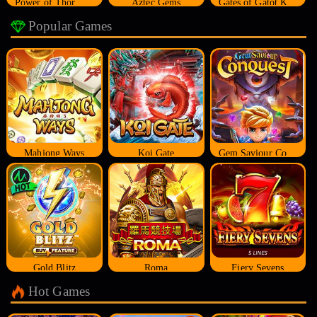
Power of Thor Megaways
Aztec Gems
Gates of Gatot Kaca
Popular Games
Mahjong Ways
Koi Gate
Gem Saviour Conquest
Gold Blitz
Roma
Fiery Sevens
Hot Games