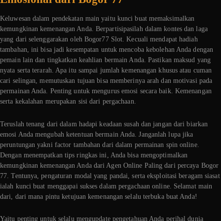
Keluwesan dalam pendekatan main yaitu kunci buat memaksimalkan
kemungkinan kemenangan Anda. Berpartisipasilah dalam kontes dan laga
yang dari selenggarakan oleh Bogor77 Slot. Kecuali mendapat hadiah
tambahan, ini bisa jadi kesempatan untuk mencoba kebolehan Anda dengan
pemain lain dan tingkatkan keahlian bermain Anda. Pastikan maksud yang
nyata serta terarah. Apa itu sampai jumlah kemenangan khusus atau cuman
cari selingan, memutuskan tujuan bisa memberinya arah dan motivasi pada
permainan Anda. Penting untuk mengurus emosi secara baik. Kemenangan
serta kekalahan merupakan sisi dari pergachaan.
Teruslah tenang dari dalam hadapi keadaan susah dan jangan dari biarkan
emosi Anda mengubah ketentuan bermain Anda. Janganlah lupa jika
peruntungan yakni factor tambahan dari dalam permainan spin online.
Dengan menempatkan tips ringkas ini, Anda bisa mengoptimalkan
kemungkinan kemenangan Anda dari Agen Online Paling dari percaya Bogor
77. Tentunya, pengaturan modal yang pandai, serta eksploitasi beragam siasat
ialah kunci buat menggapai sukses dalam pergachaan online. Selamat main
dari, dari mana pintu ketujuan kemenangan selalu terbuka buat Anda!
Yaitu penting untuk selalu mengupdate pengetahuan Anda perihal dunia